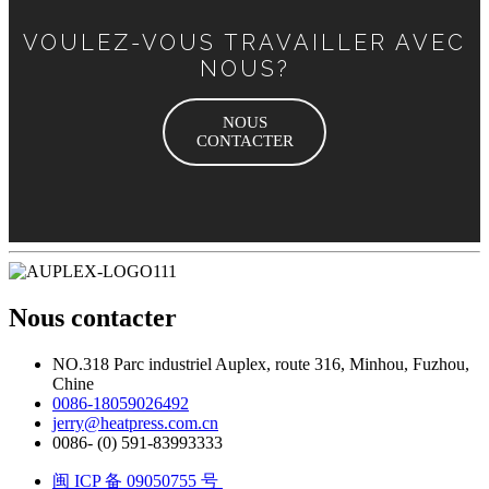
VOULEZ-VOUS TRAVAILLER AVEC
NOUS?
NOUS
CONTACTER
Nous contacter
NO.318 Parc industriel Auplex, route 316, Minhou, Fuzhou,
Chine
0086-18059026492
jerry@heatpress.com.cn
0086- (0) 591-83993333
闽 ICP 备 09050755 号