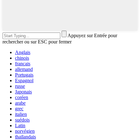
Appuyez sur Entrée pour
rechercher ou sur ESC pour fermer
Anglais
chinois
français
allemand
Portugais
Espagnol
russe
Japonais
coréen
arabe
grec
italien
suédois
Latin
norvégien
thaïlandais